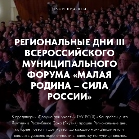
НАШИ ПРОЕКТЫ
РЕГИОНАЛЬНЫЕ ДНИ III
ВСЕРОССИЙСКОГО
МУНИЦИПАЛЬНОГО
ФОРУМА «МАЛАЯ
РОДИНА – СИЛА
РОССИИ»
В преддверии Форума при участии ГАУ РС(Я) «Конгресс-центр
Якутия» в Республике Саха (Якутия) прошли Региональные дни,
которые позволят дотянуться до каждого муниципалитета и
повысить уровень включенности в повестку на муниципальном