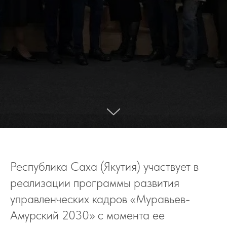
Республика Саха (Якутия) участвует в
реализации программы развития
управленческих кадров «Муравьев-
Амурский 2030» с момента ее