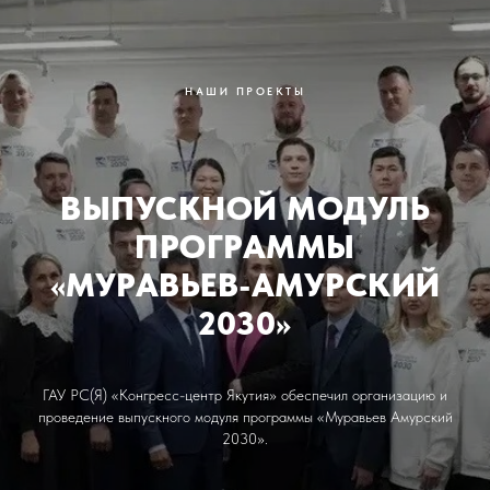
НАШИ ПРОЕКТЫ
ВЫПУСКНОЙ МОДУЛЬ
ПРОГРАММЫ
«МУРАВЬЕВ-АМУРСКИЙ
2030»
ГАУ РС(Я) «Конгресс-центр Якутия» обеспечил организацию и
проведение выпускного модуля программы «Муравьев Амурский
2030».